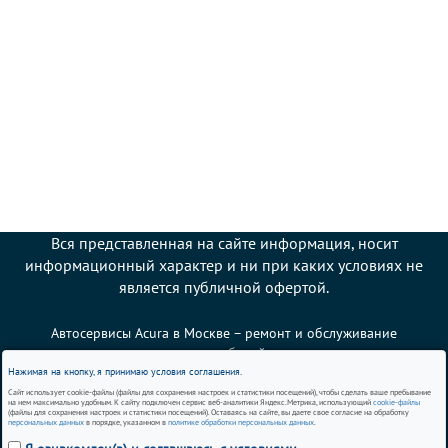
Вся представленная на сайте информация, носит
информационный характер и ни при каких условиях не
является публичной офертой.
Автосервисы Acura в Москве – ремонт и обслуживание
автомобилей
Нажимая на кнопку, я принимаю условия соглашения.
Сайт использует cookie-файлы (файлы для сохранения настроек и статистики посещений), чтобы сделать ваше пребывание
Политика использования cookies
на нем максимально удобным. К сайту подключен сервис веб-аналитики Яндекс.Метрика, использующий
cookie-файлы
(файлы для сохранения настроек и статистики посещений). Оставаясь на сайте, вы даете свое согласие на обработку
персональных данных
в порядке, указанном в
политике обработки персональных данных
.
Согласие на обработку персональных данных