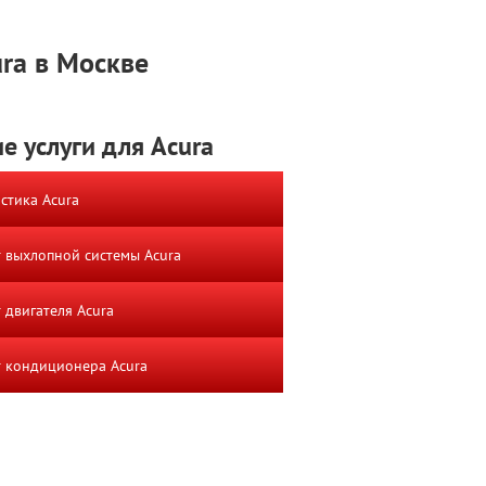
ra в Москве
е услуги для Acura
стика Acura
 выхлопной системы Acura
 двигателя Acura
 кондиционера Acura