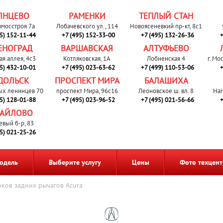
ЛНЦЕВО
РАМЕНКИ
ТЕПЛЫЙ СТАН
вмосстроя 7а
Лобачевского ул., 114
Новоясеневкий пр-кт, 8с1
95) 152-11-44
+7 (495) 152-33-00
+7 (495) 132-26-36
+
ЕНОГРАД
ВАРШАВСКАЯ
АЛТУФЬЕВО
ая аллея, 4с3
Котляковская, 1А
Лобненская 4
г. Мо
95) 432-10-01
+7 (495) 023-63-62
+7 (499) 110-53-06
+
ДОЛЬСК
ПРОСПЕКТ МИРА
БАЛАШИХА
ых ленинцев 70
проспект Мира, 96с16
Леоновское ш. вл. 8
Наг
95) 128-01-88
+7 (495) 023-96-52
+7 (495) 021-56-66
+
АЙЛОВО
евый б-р, 83
95) 021-25-26
одель
Выберите услугу
Цены
Фото техцент
ков задних рычагов Acura