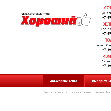
СО
ул.Гла
+7 (4
ЗЕЛ
Соснов
+7 (4
ПО
пр-кт Юн
+7 (4
ИЗМ
Сирен
+7 (4
Автосервис Acura
Выберите м
Ремонт Acura
Замена задних сайлентбло