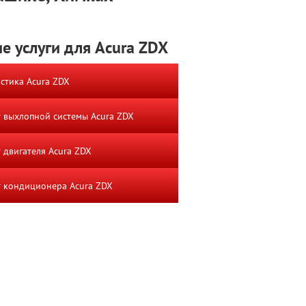
е услуги для Acura ZDX
стика Acura ZDX
 выхлопной системы Acura ZDX
 двигателя Acura ZDX
 кондиционера Acura ZDX