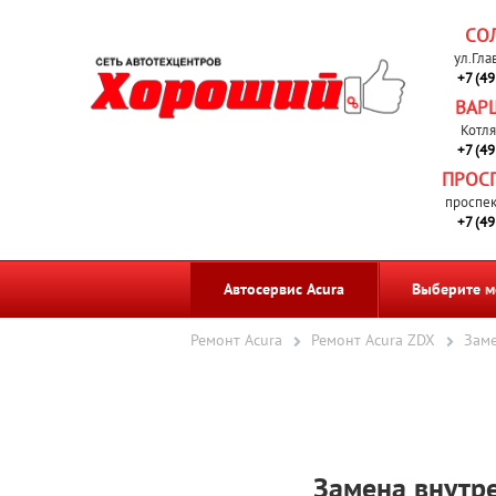
СО
ул.Гла
+7 (4
ВАР
Котля
+7 (4
ПРОС
проспек
+7 (4
Автосервис Acura
Выберите м
Ремонт Acura
Ремонт Acura ZDX
Заме
Замена внутр