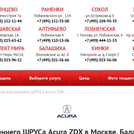
ЛНЦЕВО
РАМЕНКИ
СОКОЛ
вмосстроя 7а
Лобачевского ул., 114
ул.Острякова д.3
С
95) 152-11-44
+7 (495) 152-33-00
+7 (495) 104-93-33
+
ШАВСКАЯ
АЛТУФЬЕВО
ЛОБНЕНСКАЯ
ковская, 1А
Лобненская 4
г. Москва, ул. Лобненская, 4
пр-к
95) 023-63-62
+7 (499) 110-53-06
+7 (499) 444-11-53
+
ПЕКТ МИРА
БАЛАШИХА
ХИМКИ
т Мира, 96с16
Леоновское ш. вл. 8
Нагорное ш. д.2 корп.7
С
95) 023-96-52
+7 (495) 021-56-66
+7 (495) 023-56-06
+
одель
Выберите услугу
Цены
Фото техцент
на внутреннего ШРУСа Acura ZDX
еннего ШРУСа Acura ZDX в Москве, Бал