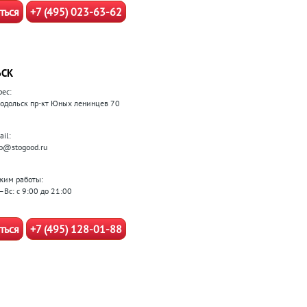
ться
+7 (495) 023-63-62
ЬСК
рес:
 Подольск пр-кт Юных ленинцев 70
il:
fo@stogood.ru
жим работы:
–Вс: с 9:00 до 21:00
ться
+7 (495) 128-01-88