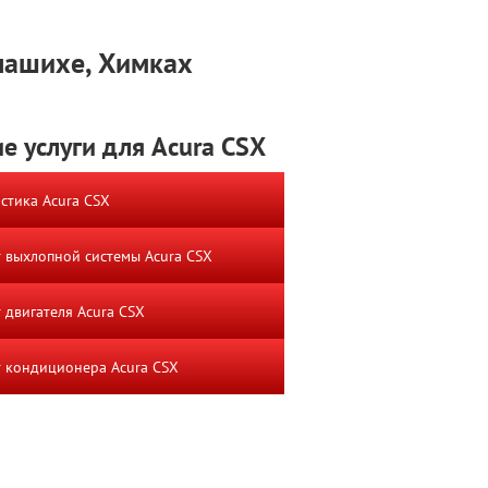
лашихе, Химках
е услуги для Acura CSX
стика Acura CSX
 выхлопной системы Acura CSX
 двигателя Acura CSX
 кондиционера Acura CSX