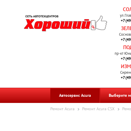
СО
ул.Гла
+7 (4
ЗЕЛ
Соснов
+7 (4
ПО
пр-кт Юн
+7 (4
ИЗМ
Сирен
+7 (4
Автосервис Acura
Выберите м
Ремонт Acura
Ремонт Acura CSX
Ремо