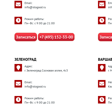
Email:
Ema
info@stogood.ru
in
Режим работы:
Ре
Пн–Вс: с 9:00 до 21:00
Пн
Записаться
+7 (495) 152-33-00
Записа
ЗЕЛЕНОГРАД
ВАРШАВ
Адрес:
Ад
г. Зеленоград Сосновая аллея, 4с3
г. 
Email:
Ме
info@stogood.ru
Ка
Режим работы:
Ре
Пн–Вс: с 9:00 до 21:00
Пн