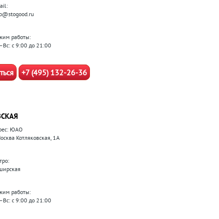
il:
fo@stogood.ru
жим работы:
–Вс: с 9:00 до 21:00
ться
+7 (495) 132-26-36
СКАЯ
рес: ЮАО
Москва Котляковская, 1А
тро:
ширская
жим работы:
–Вс: с 9:00 до 21:00