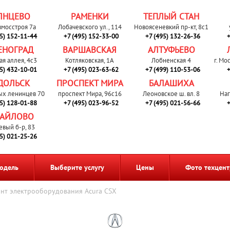
ЛНЦЕВО
РАМЕНКИ
ТЕПЛЫЙ СТАН
вмосстроя 7а
Лобачевского ул., 114
Новоясеневкий пр-кт, 8с1
95) 152-11-44
+7 (495) 152-33-00
+7 (495) 132-26-36
+
ЕНОГРАД
ВАРШАВСКАЯ
АЛТУФЬЕВО
ая аллея, 4с3
Котляковская, 1А
Лобненская 4
г. Мо
95) 432-10-01
+7 (495) 023-63-62
+7 (499) 110-53-06
+
ДОЛЬСК
ПРОСПЕКТ МИРА
БАЛАШИХА
ых ленинцев 70
проспект Мира, 96с16
Леоновское ш. вл. 8
Наг
95) 128-01-88
+7 (495) 023-96-52
+7 (495) 021-56-66
+
АЙЛОВО
евый б-р, 83
95) 021-25-26
одель
Выберите услугу
Цены
Фото техцент
нт электрооборудования Acura CSX