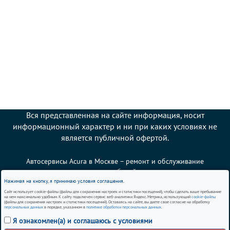
Вся представленная на сайте информация, носит
информационный характер и ни при каких условиях не
является публичной офертой.
Автосервисы Acura в Москве – ремонт и обслуживание
автомобилей
Нажимая на кнопку, я принимаю условия соглашения.
Сайт использует cookie-файлы (файлы для сохранения настроек и статистики посещений), чтобы сделать ваше пребывание
Политика использования cookies
на нем максимально удобным. К сайту подключен сервис веб-аналитики Яндекс.Метрика, использующий
cookie-файлы
(файлы для сохранения настроек и статистики посещений). Оставаясь на сайте, вы даете свое согласие на обработку
персональных данных
в порядке, указанном в
политике обработки персональных данных
.
Согласие на обработку персональных данных
Я ознакомлен(а) и соглашаюсь с условиями