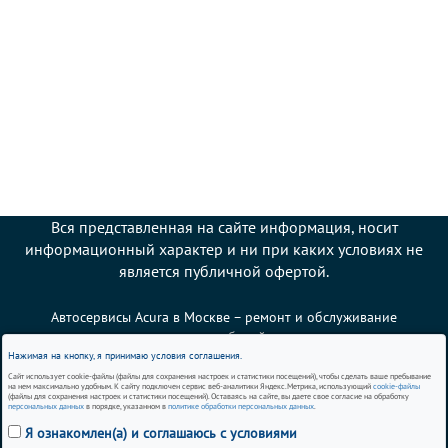
Вся представленная на сайте информация, носит
информационный характер и ни при каких условиях не
является публичной офертой.
Автосервисы Acura в Москве – ремонт и обслуживание
автомобилей
Нажимая на кнопку, я принимаю условия соглашения.
Сайт использует cookie-файлы (файлы для сохранения настроек и статистики посещений), чтобы сделать ваше пребывание
Политика использования cookies
на нем максимально удобным. К сайту подключен сервис веб-аналитики Яндекс.Метрика, использующий
cookie-файлы
(файлы для сохранения настроек и статистики посещений). Оставаясь на сайте, вы даете свое согласие на обработку
персональных данных
в порядке, указанном в
политике обработки персональных данных
.
Согласие на обработку персональных данных
Я ознакомлен(а) и соглашаюсь с условиями